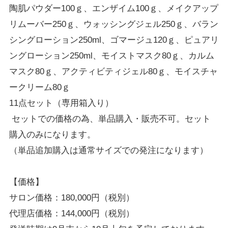
陶肌パウダー
100
ｇ、エンザイム
100
ｇ、メイクアップ
リムーバー
250
ｇ、ウォッシングジェル
250
ｇ、バラン
シングローション
250ml
、ゴマージュ
120
ｇ、ピュアリ
ングローション
250ml
、モイストマスク
80
ｇ、カルム
マスク
80
ｇ、アクティビティジェル
80
ｇ、モイスチャ
ークリーム
80
ｇ
11
点セット（専用箱入り）
セットでの価格の為、単品購入・販売不可。セット
購入のみになります。
（単品追加購入は通常サイズでの発注になります）
【価格】
サロン価格：
180
,
000
円（税別）
代理店価格：
144
,
000
円（税別）