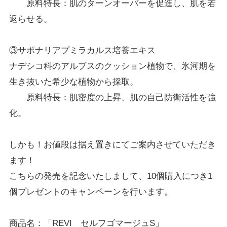
原料特長：肌のターンオーバーを促進し、肌を若
返らせる。
③サポナリアプミラカルス培養エキス
ナデシコ科のアルプスのクッション植物で、氷河期を
生き抜いた希少な植物から採取。
原料特長：肌密度の上昇、肌の自己防衛活性を強
化。
しかも！お値段は据え置きにてご案内させていただき
ます！
こちらの発売を記念いたしまして、
10
個購入につき
1
個プレゼントのキャンペーンを行います。
商品名：「
REVI
セルフゴマージュ
S
」