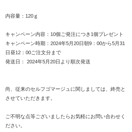
内容量：
120
ｇ
キャンペーン内容：
10
個ご発注につき
1
個プレゼント
キャンペーン時期：
2024
年
5
月
20
日朝
9
：
00
から
5
月
31
日昼
12
：
00
ご注文分まで
発送日：
2024
年
5
月
20
日より順次発送
尚、従来のセルフゴマージュに関しましては、終売と
させていただきます。
ご不明な点等ございましたらお気軽にお問い合わせく
ださい。