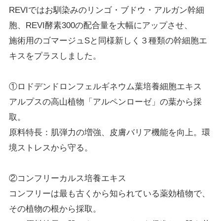
REVIではお馴染みのリンゴ・ブドウ・アルガン幹細
胞、
REVI
酵素
300
の配合量を大幅にアップさせ、
施術用のゴマージュ
S
と同様新しく３種類の幹細胞エ
キスをプラスしました。
①ロドデンドロンフェルギネウム葉培養細胞エキス
アルプスの高山植物「アルペンローゼ」の葉から採
取。
原料特長：肌弾力の増強、皮膚バリア機能を向上。環
境ストレスから守る。
②コンフリーカルス培養エキス
コンフリーは最も古くから知られている薬効植物で、
その植物の根から採取。