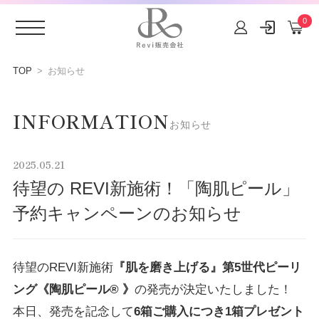
0
コンテ
ンツに
TOP
お知らせ
進む
INFORMATION
お知らせ
2025.05.21
待望の REVI新施術！「陶肌ピール」
予約キャンペーンのお知らせ
待望の
REVI
新施術
『肌を磨き上げる』第
5
世代ピーリ
ング《陶肌ピール
®
》
の発売が決定いたしました！
本日、発売を記念して
6
箱ご購入につき
1
箱プレゼント