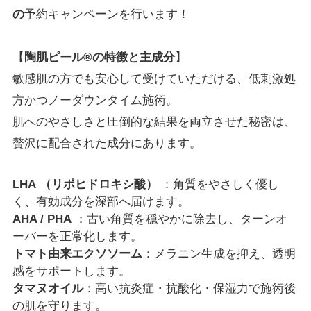
の
予約キャンペーンを行います！
【
陶肌ピール
®
の特徴と主成分
】
敏感肌の方でも安心して受けていただける、低刺激処
方かつノーダウンタイム施術。
肌へのやさしさと圧倒的な結果を両立させた秘密は、
贅沢に配合された成分にあります。
LHA
（リポヒドロキシ酸）
：角質をやさしく優し
く、有効成分を深部へ届けます。
AHA / PHA
：古い角質を穏やかに除去し、ターンオ
ーバーを正常化します。
トマト由来エクソソーム
：メラニン生成を抑え、透明
感をサポートします。
タマヌオイル
：高い抗炎症・抗酸化・保湿力で施術後
の肌を守ります。