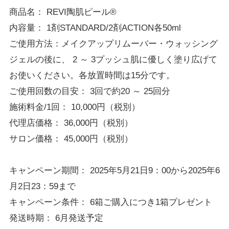
商品名：
REVI
陶肌ピール
®
内容量：
1
剤
STANDARD/2
剤
ACTION
各
50ml
ご使用方法：メイクアップリムーバー・ウォッシング
ジェルの後に、
2
～
3
プッシュ肌に優しく塗り広げて
お使いください。各放置時間は
15
分です。
ご使用回数の目安：
3
回で約
20
～
25
回分
施術料金
/1
回：
10,000
円（税別）
代理店価格：
36,000
円（税別）
サロン価格：
45,000
円（税別）
キャンペーン期間：
2025
年
5
月
21
日
9：00
から
2025
年
6
月
2
日
23：59
まで
キャンペーン条件：
6
箱ご購入につき
1
箱プレゼント
発送時期：
6
月発送予定