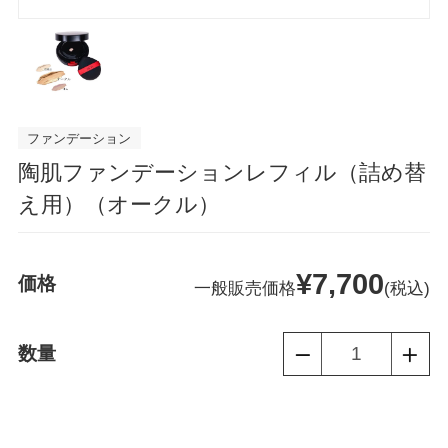
ファンデーション
陶肌ファンデーションレフィル（詰め替
え用）（オークル）
通
¥7,700
価格
一般販売価格
(税込)
常
数量
価
格