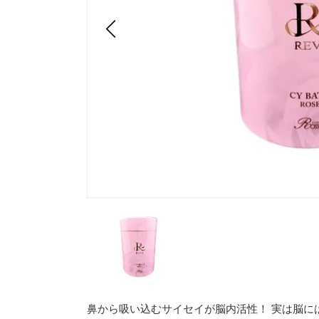
鼻から吸い込むサイセイが脳内活性！ 実は脳に