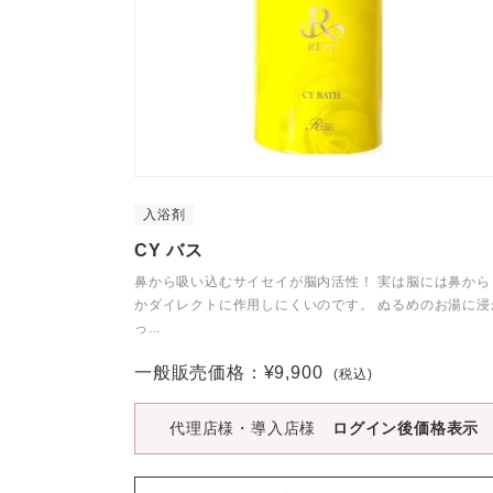
入浴剤
CY バス
鼻から吸い込むサイセイが脳内活性！ 実は脳には鼻から
かダイレクトに作用しにくいのです。 ぬるめのお湯に浸
っ...
一般販売価格：
通
¥9,900
(税込)
常
価
代理店様・導入店様
ログイン後価格表示
格