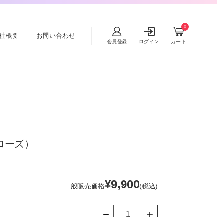
0
社概要
お問い合わせ
会員登録
ログイン
カート
（ローズ）
通
¥9,900
一般販売価格
(税込)
常