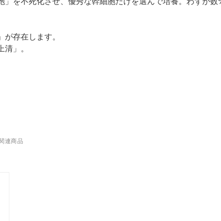
胞」を不死化させ、優秀な幹細胞だけを選んで培養。わずか数
」が存在します。
上清」。
関連商品